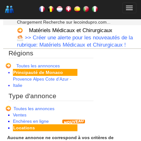
Limousin
Lorraine
Martinique
★★★ Mon moteur de recherche ★★★
Mayotte
Chargement Recherche sur lecoindupro.com...
Midi Pyrenees - Espagne -
Matériels Médicaux et Chirurgicaux
Portugal
>> Créer une alerte pour les nouveautés de la
Nord Pas de Calais - Belgique -
rubrique: Matériels Médicaux et Chirurgicaux !
Pays Bas
Régions
Pays de la Loire
Picardie
Poitou Charentes
Toutes les annnonces
Principauté de Monaco
Provence Alpes Cote d'Azur -
Italie
Rhone Alpes
Type d'annonce
Toutes les annonces
Ventes
Enchères en ligne
Locations
Aucune annonce ne correspond à vos critères de