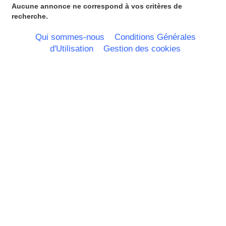
Poitou Charentes
Aucune annonce ne correspond à vos critères de
Principauté de Monaco
recherche.
Provence Alpes Cote d'Azur -
Italie
Qui sommes-nous
Conditions Générales
Rhone Alpes
d'Utilisation
Gestion des cookies