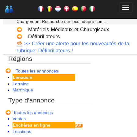
Bourgogne
Bretagne
★★★ Mon moteur de recherche ★★★
Centre
Chargement Recherche sur lecoindupro.com...
Champagne Ardenne
Corse
Matériels Médicaux et Chirurgicaux
Franche Comte - Suisse
Défibrillateurs
Guadeloupe
>> Créer une alerte pour les nouveautés de la
Guyane
rubrique: Défibrillateurs !
Haute Normandie
Régions
Ile de France
La Réunion
Languedoc Roussillon
Toutes les annnonces
Limousin
Lorraine
Martinique
Mayotte
Type d'annonce
Midi Pyrenees - Espagne -
Portugal
Toutes les annonces
Nord Pas de Calais - Belgique -
Ventes
Pays Bas
Enchères en ligne
Pays de la Loire
Locations
Picardie