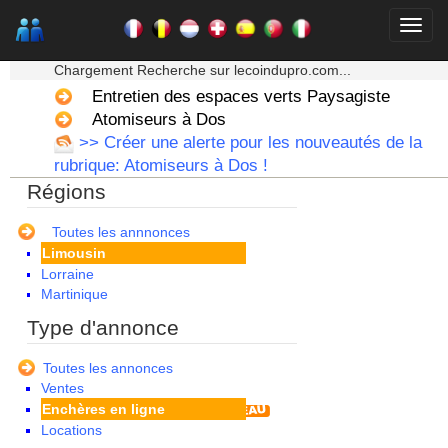
Bourgogne
Bretagne
★★★ Mon moteur de recherche ★★★
Centre
Chargement Recherche sur lecoindupro.com...
Champagne Ardenne
Corse
Entretien des espaces verts Paysagiste
Franche Comte - Suisse
Atomiseurs à Dos
Guadeloupe
>> Créer une alerte pour les nouveautés de la
Guyane
rubrique: Atomiseurs à Dos !
Haute Normandie
Régions
Ile de France
La Réunion
Languedoc Roussillon
Toutes les annnonces
Limousin
Lorraine
Martinique
Mayotte
Type d'annonce
Midi Pyrenees - Espagne -
Portugal
Toutes les annonces
Nord Pas de Calais - Belgique -
Ventes
Pays Bas
Enchères en ligne
Pays de la Loire
Locations
Picardie