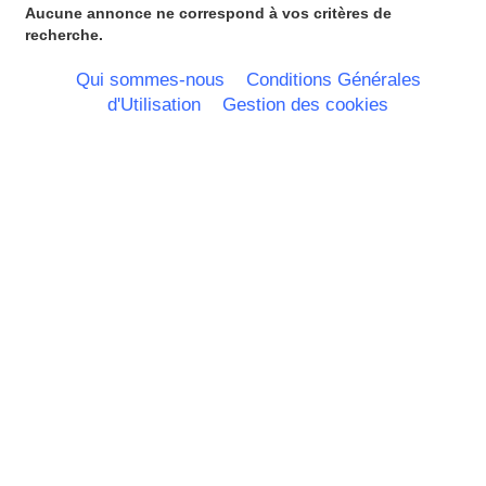
Poitou Charentes
Aucune annonce ne correspond à vos critères de
Principauté de Monaco
recherche.
Provence Alpes Cote d'Azur -
Italie
Qui sommes-nous
Conditions Générales
Rhone Alpes
d'Utilisation
Gestion des cookies