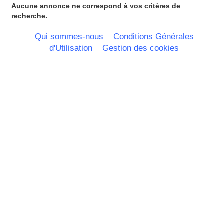
Ile de France
Aucune annonce ne correspond à vos critères de
La Réunion
recherche.
Languedoc Roussillon
Limousin
Qui sommes-nous
Conditions Générales
Lorraine
d'Utilisation
Gestion des cookies
Martinique
Mayotte
Midi Pyrenees - Espagne -
Portugal
Nord Pas de Calais - Belgique -
Pays Bas
Pays de la Loire
Picardie
Poitou Charentes
Principauté de Monaco
Provence Alpes Cote d'Azur -
Italie
Rhone Alpes