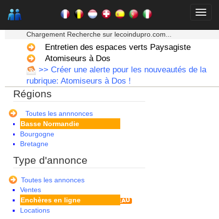
★★★ Mon moteur de recherche ★★★
Chargement Recherche sur lecoindupro.com...
Entretien des espaces verts Paysagiste
Atomiseurs à Dos
>> Créer une alerte pour les nouveautés de la
rubrique: Atomiseurs à Dos !
Régions
Alsace
Aquitaine
Auvergne
Toutes les annnonces
Basse Normandie
Bourgogne
Bretagne
Centre
Type d'annonce
Champagne Ardenne
Corse
Toutes les annonces
Franche Comte - Suisse
Ventes
Guadeloupe
Enchères en ligne
Guyane
Locations
Haute Normandie