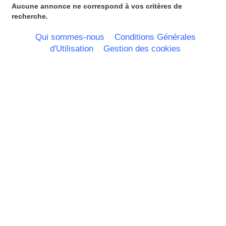
Martinique
Aucune annonce ne correspond à vos critères de
Mayotte
recherche.
Midi Pyrenees - Espagne -
Portugal
Qui sommes-nous
Conditions Générales
Nord Pas de Calais - Belgique -
d'Utilisation
Gestion des cookies
Pays Bas
Pays de la Loire
Picardie
Poitou Charentes
Principauté de Monaco
Provence Alpes Cote d'Azur -
Italie
Rhone Alpes