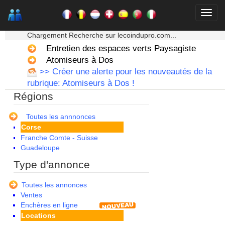
★★★ Mon moteur de recherche ★★★
Chargement Recherche sur lecoindupro.com...
Alsace
Entretien des espaces verts Paysagiste
Aquitaine
Atomiseurs à Dos
Auvergne
>> Créer une alerte pour les nouveautés de la
Basse Normandie
rubrique: Atomiseurs à Dos !
Bourgogne
Régions
Bretagne
Centre
Champagne Ardenne
Toutes les annnonces
Corse
Franche Comte - Suisse
Guadeloupe
Guyane
Type d'annonce
Haute Normandie
Ile de France
Toutes les annonces
La Réunion
Ventes
Languedoc Roussillon
Enchères en ligne
Limousin
Locations
Lorraine