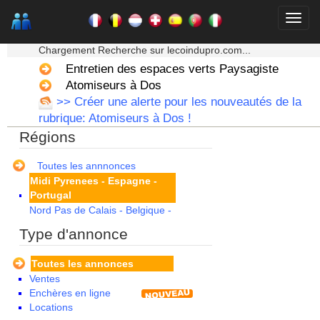
Corse
Franche Comte - Suisse
★★★ Mon moteur de recherche ★★★
Guadeloupe
Chargement Recherche sur lecoindupro.com...
Guyane
Haute Normandie
Entretien des espaces verts Paysagiste
Ile de France
Atomiseurs à Dos
La Réunion
>> Créer une alerte pour les nouveautés de la
Languedoc Roussillon
rubrique: Atomiseurs à Dos !
Limousin
Régions
Lorraine
Martinique
Mayotte
Toutes les annnonces
Midi Pyrenees - Espagne -
Portugal
Nord Pas de Calais - Belgique -
Pays Bas
Type d'annonce
Pays de la Loire
Picardie
Toutes les annonces
Poitou Charentes
Ventes
Principauté de Monaco
Enchères en ligne
Provence Alpes Cote d'Azur -
Locations
Italie