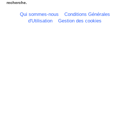
Nord Pas de Calais - Belgique -
recherche.
Pays Bas
Pays de la Loire
Qui sommes-nous
Conditions Générales
Picardie
d'Utilisation
Gestion des cookies
Poitou Charentes
Principauté de Monaco
Provence Alpes Cote d'Azur -
Italie
Rhone Alpes