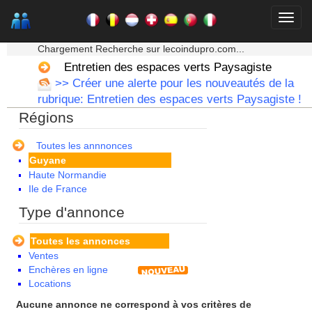
Alsace
Aquitaine
Auvergne
★★★ Mon moteur de recherche ★★★
Basse Normandie
Chargement Recherche sur lecoindupro.com...
Bourgogne
Entretien des espaces verts Paysagiste
Bretagne
>> Créer une alerte pour les nouveautés de la
Centre
rubrique: Entretien des espaces verts Paysagiste !
Champagne Ardenne
Régions
Corse
Franche Comte - Suisse
Guadeloupe
Toutes les annnonces
Guyane
Haute Normandie
Ile de France
La Réunion
Type d'annonce
Languedoc Roussillon
Limousin
Toutes les annonces
Lorraine
Ventes
Martinique
Enchères en ligne
Mayotte
Locations
Midi Pyrenees - Espagne -
Portugal
Aucune annonce ne correspond à vos critères de