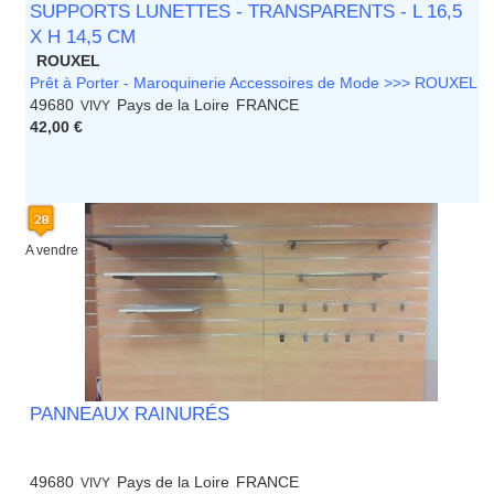
SUPPORTS LUNETTES - TRANSPARENTS - L 16,5
X H 14,5 CM
ROUXEL
Prêt à Porter - Maroquinerie Accessoires de Mode >>> ROUXEL
49680
Pays de la Loire
FRANCE
VIVY
42,00 €
A vendre
PANNEAUX RAINURÉS
49680
Pays de la Loire
FRANCE
VIVY