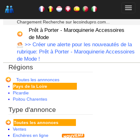
Guyane
Haute Normandie
★★★ Mon moteur de recherche ★★★
Ile de France
Chargement Recherche sur lecoindupro.com...
La Réunion
Prêt à Porter - Maroquinerie Accessoires
Languedoc Roussillon
Limousin
de Mode
Lorraine
>> Créer une alerte pour les nouveautés de la
Martinique
rubrique: Prêt à Porter - Maroquinerie Accessoires
Mayotte
de Mode !
Midi Pyrenees - Espagne -
Régions
Portugal
Nord Pas de Calais - Belgique -
Pays Bas
Toutes les annnonces
Pays de la Loire
Picardie
Poitou Charentes
Principauté de Monaco
Type d'annonce
Provence Alpes Cote d'Azur -
Italie
Toutes les annonces
Rhone Alpes
Ventes
Enchères en ligne