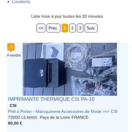
Locations
Liste mise à jour toutes les 30 minutes.
<<
Préc.
1
2
3
Suiv.
A vendre
IMPRIMANTE THERMIQUE CSI PA-10
CSI
Prêt à Porter - Maroquinerie Accessoires de Mode >>> CSI
72000
Pays de la Loire
FRANCE
LE MANS
80,00 €