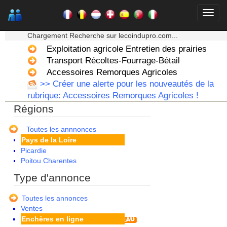
Guyane
Haute Normandie
★★★ Mon moteur de recherche ★★★
Ile de France
Chargement Recherche sur lecoindupro.com...
La Réunion
Exploitation agricole Entretien des prairies
Languedoc Roussillon
Limousin
Transport Récoltes-Fourrage-Bétail
Lorraine
Accessoires Remorques Agricoles
Martinique
>> Créer une alerte pour les nouveautés de la
Mayotte
rubrique: Accessoires Remorques Agricoles !
Midi Pyrenees - Espagne -
Régions
Portugal
Nord Pas de Calais - Belgique -
Pays Bas
Toutes les annnonces
Pays de la Loire
Picardie
Poitou Charentes
Principauté de Monaco
Type d'annonce
Provence Alpes Cote d'Azur -
Italie
Toutes les annonces
Rhone Alpes
Ventes
Enchères en ligne