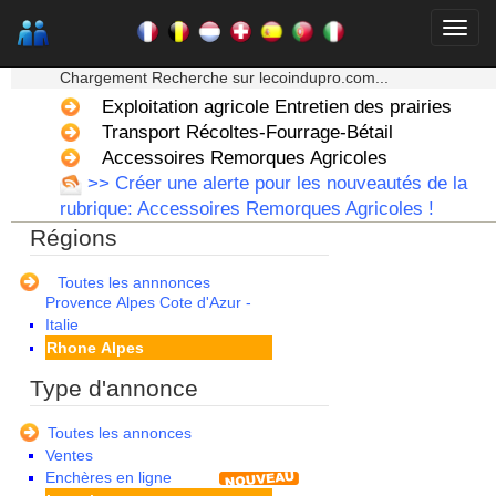
Languedoc Roussillon
Limousin
★★★ Mon moteur de recherche ★★★
Lorraine
Chargement Recherche sur lecoindupro.com...
Martinique
Mayotte
Exploitation agricole Entretien des prairies
Midi Pyrenees - Espagne -
Transport Récoltes-Fourrage-Bétail
Portugal
Accessoires Remorques Agricoles
Nord Pas de Calais - Belgique -
>> Créer une alerte pour les nouveautés de la
Pays Bas
rubrique: Accessoires Remorques Agricoles !
Pays de la Loire
Régions
Picardie
Poitou Charentes
Principauté de Monaco
Toutes les annnonces
Provence Alpes Cote d'Azur -
Italie
Rhone Alpes
Type d'annonce
Toutes les annonces
Ventes
Enchères en ligne