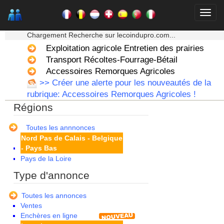
Franche Comte - Suisse
Guadeloupe
★★★ Mon moteur de recherche ★★★
Guyane
Chargement Recherche sur lecoindupro.com...
Haute Normandie
Exploitation agricole Entretien des prairies
Ile de France
La Réunion
Transport Récoltes-Fourrage-Bétail
Languedoc Roussillon
Accessoires Remorques Agricoles
Limousin
>> Créer une alerte pour les nouveautés de la
Lorraine
rubrique: Accessoires Remorques Agricoles !
Martinique
Régions
Mayotte
Midi Pyrenees - Espagne -
Portugal
Toutes les annnonces
Nord Pas de Calais - Belgique
- Pays Bas
Pays de la Loire
Picardie
Type d'annonce
Poitou Charentes
Principauté de Monaco
Toutes les annonces
Provence Alpes Cote d'Azur -
Ventes
Italie
Enchères en ligne
Rhone Alpes