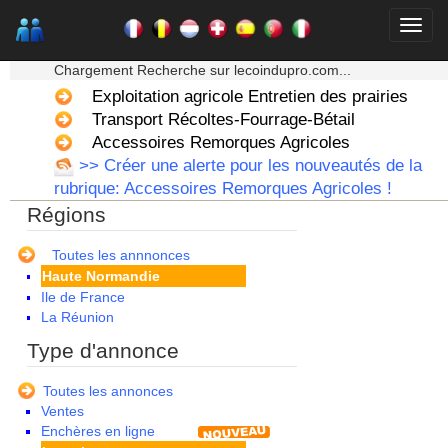
Alsace
★★★ Mon moteur de recherche ★★★
Aquitaine
Chargement Recherche sur lecoindupro.com...
Auvergne
Exploitation agricole Entretien des prairies
Basse Normandie
Bourgogne
Transport Récoltes-Fourrage-Bétail
Bretagne
Accessoires Remorques Agricoles
Centre
>> Créer une alerte pour les nouveautés de la
Champagne Ardenne
rubrique: Accessoires Remorques Agricoles !
Corse
Régions
Franche Comte - Suisse
Guadeloupe
Guyane
Toutes les annnonces
Haute Normandie
Ile de France
La Réunion
Languedoc Roussillon
Type d'annonce
Limousin
Lorraine
Toutes les annonces
Martinique
Ventes
Mayotte
Enchères en ligne
Midi Pyrenees - Espagne -