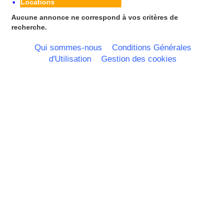
Locations
Portugal
Nord Pas de Calais - Belgique -
Aucune annonce ne correspond à vos critères de
Pays Bas
recherche.
Pays de la Loire
Picardie
Qui sommes-nous
Conditions Générales
Poitou Charentes
d'Utilisation
Gestion des cookies
Principauté de Monaco
Provence Alpes Cote d'Azur -
Italie
Rhone Alpes