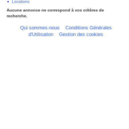
Locations
Mayotte
Midi Pyrenees - Espagne -
Aucune annonce ne correspond à vos critères de
Portugal
recherche.
Nord Pas de Calais - Belgique -
Pays Bas
Qui sommes-nous
Conditions Générales
Pays de la Loire
d'Utilisation
Gestion des cookies
Picardie
Poitou Charentes
Principauté de Monaco
Provence Alpes Cote d'Azur -
Italie
Rhone Alpes