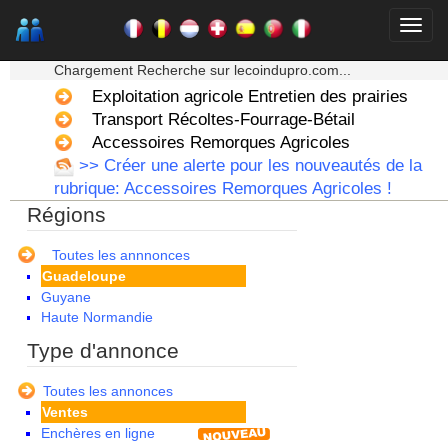
★★★ Mon moteur de recherche ★★★
Chargement Recherche sur lecoindupro.com...
Alsace
Exploitation agricole Entretien des prairies
Aquitaine
Auvergne
Transport Récoltes-Fourrage-Bétail
Basse Normandie
Accessoires Remorques Agricoles
Bourgogne
>> Créer une alerte pour les nouveautés de la
Bretagne
rubrique: Accessoires Remorques Agricoles !
Centre
Régions
Champagne Ardenne
Corse
Franche Comte - Suisse
Toutes les annnonces
Guadeloupe
Guyane
Haute Normandie
Ile de France
Type d'annonce
La Réunion
Languedoc Roussillon
Toutes les annonces
Limousin
Ventes
Lorraine
Enchères en ligne
Martinique