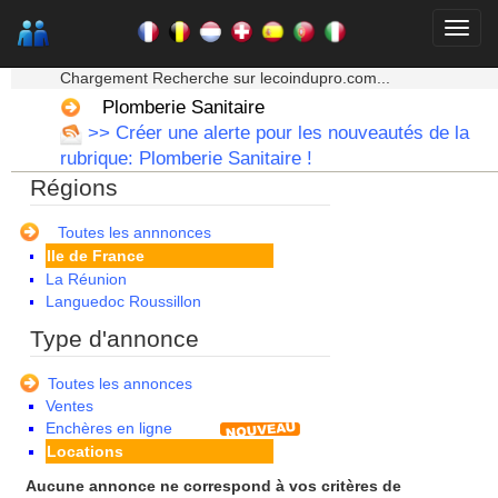
Auvergne
Basse Normandie
Bourgogne
★★★ Mon moteur de recherche ★★★
Bretagne
Chargement Recherche sur lecoindupro.com...
Centre
Plomberie Sanitaire
Champagne Ardenne
>> Créer une alerte pour les nouveautés de la
Corse
rubrique: Plomberie Sanitaire !
Franche Comte - Suisse
Régions
Guadeloupe
Guyane
Haute Normandie
Toutes les annnonces
Ile de France
La Réunion
Languedoc Roussillon
Limousin
Type d'annonce
Lorraine
Martinique
Toutes les annonces
Mayotte
Ventes
Midi Pyrenees - Espagne -
Enchères en ligne
Portugal
Locations
Nord Pas de Calais - Belgique -
Pays Bas
Aucune annonce ne correspond à vos critères de