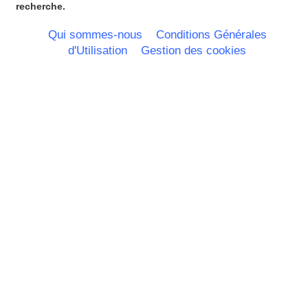
Pays de la Loire
recherche.
Picardie
Poitou Charentes
Qui sommes-nous
Conditions Générales
Principauté de Monaco
d'Utilisation
Gestion des cookies
Provence Alpes Cote d'Azur -
Italie
Rhone Alpes