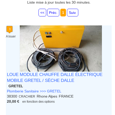
Guyane
Liste mise à jour toutes les 30 minutes.
Haute Normandie
Ile de France
<<
Préc.
1
Suiv.
La Réunion
Languedoc Roussillon
Limousin
Lorraine
Martinique
A louer
Mayotte
Midi Pyrenees - Espagne -
Portugal
Nord Pas de Calais - Belgique -
Pays Bas
Pays de la Loire
Picardie
LOUE MODULE CHAUFFE DALLE ÉLECTRIQUE
Poitou Charentes
MOBILE GRETEL / SÈCHE DALLE
Principauté de Monaco
GRETEL
Provence Alpes Cote d'Azur -
Plomberie Sanitaire >>> GRETEL
Italie
38300
Rhone Alpes
FRANCE
CRACHIER
Rhone Alpes
20,00 €
en fonction des options