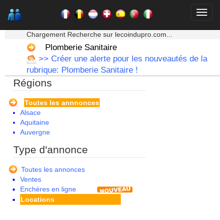
★★★ Mon moteur de recherche ★★★
Chargement Recherche sur lecoindupro.com...
Plomberie Sanitaire
>> Créer une alerte pour les nouveautés de la
rubrique: Plomberie Sanitaire !
Régions
Toutes les annnonces
Alsace
Aquitaine
Auvergne
Basse Normandie
Type d'annonce
Bourgogne
Bretagne
Toutes les annonces
Centre
Ventes
Champagne Ardenne
Enchères en ligne
Corse
Locations
Franche Comte - Suisse
Guadeloupe