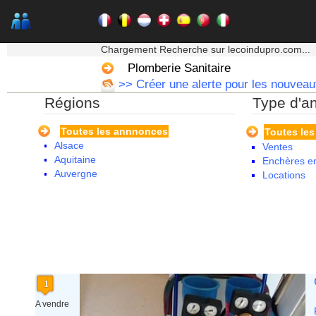
★★★ Mon moteur de recherche ★★★
Chargement Recherche sur lecoindupro.com...
Plomberie Sanitaire
>> Créer une alerte pour les nouveaut
Régions
Type d'a
Toutes les annnonces
Toutes le
Alsace
Ventes
Aquitaine
Enchères en
Auvergne
Locations
Basse Normandie
Bourgogne
Bretagne
Centre
Champagne Ardenne
Corse
Franche Comte - Suisse
Guadeloupe
Guyane
A vendre
Haute Normandie