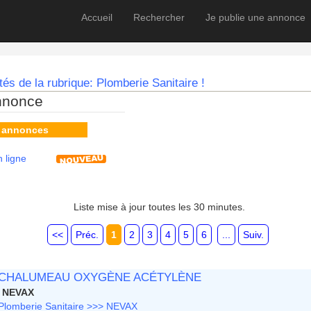
Accueil
Rechercher
Je publie une annonce
és de la rubrique: Plomberie Sanitaire !
nnonce
s annonces
 ligne
Liste mise à jour toutes les 30 minutes.
<<
Préc.
1
2
3
4
5
6
...
Suiv.
CHALUMEAU OXYGÈNE ACÉTYLÈNE
NEVAX
Plomberie Sanitaire >>> NEVAX