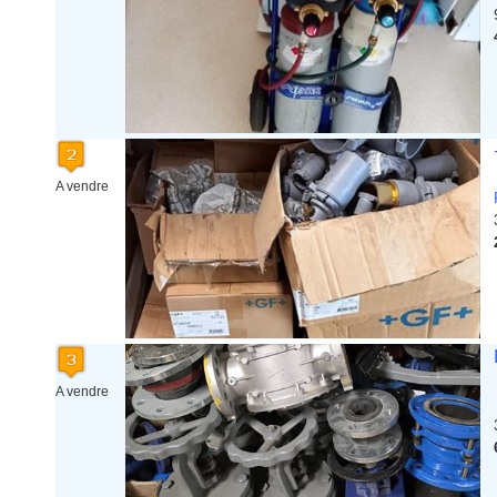
Ile de France
La Réunion
Languedoc Roussillon
Limousin
Lorraine
Martinique
Mayotte
Midi Pyrenees - Espagne -
A vendre
Portugal
Nord Pas de Calais - Belgique -
Pays Bas
Pays de la Loire
Picardie
Poitou Charentes
Principauté de Monaco
Provence Alpes Cote d'Azur -
Italie
A vendre
Rhone Alpes