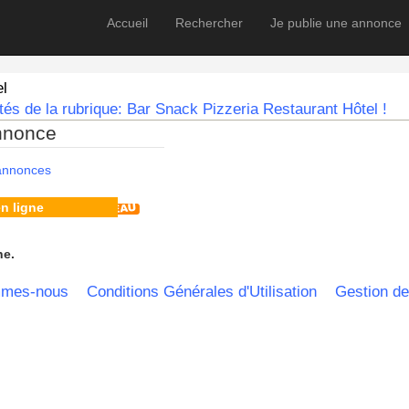
Accueil
Rechercher
Je publie une annonce
el
és de la rubrique: Bar Snack Pizzeria Restaurant Hôtel !
nnonce
 annonces
n ligne
he.
mmes-nous
Conditions Générales d'Utilisation
Gestion de