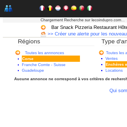
Alsace
★★★ Mon moteur de recherche ★★★
Aquitaine
Chargement Recherche sur lecoindupro.com...
Auvergne
Bar Snack Pizzeria Restaurant Hôt
Basse Normandie
>> Créer une alerte pour les nouveaut
Bourgogne
Régions
Type d'a
Bretagne
Centre
Champagne Ardenne
Toutes les annnonces
Toutes les
Ventes
Corse
Enchères e
Franche Comte - Suisse
Guadeloupe
Locations
Guyane
Aucune annonce ne correspond à vos critères de recherc
Haute Normandie
Ile de France
Qui so
La Réunion
Languedoc Roussillon
Limousin
Lorraine
Martinique
Mayotte