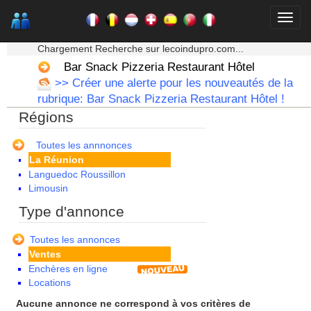
Basse Normandie
Bourgogne
Bretagne
★★★ Mon moteur de recherche ★★★
Centre
Chargement Recherche sur lecoindupro.com...
Champagne Ardenne
Bar Snack Pizzeria Restaurant Hôtel
Corse
>> Créer une alerte pour les nouveautés de la
Franche Comte - Suisse
rubrique: Bar Snack Pizzeria Restaurant Hôtel !
Guadeloupe
Régions
Guyane
Haute Normandie
Ile de France
Toutes les annnonces
La Réunion
Languedoc Roussillon
Limousin
Lorraine
Type d'annonce
Martinique
Mayotte
Toutes les annonces
Midi Pyrenees - Espagne -
Ventes
Portugal
Enchères en ligne
Nord Pas de Calais - Belgique -
Locations
Pays Bas
Pays de la Loire
Aucune annonce ne correspond à vos critères de