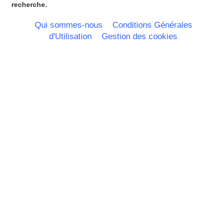
Picardie
recherche.
Poitou Charentes
Principauté de Monaco
Qui sommes-nous
Conditions Générales
Provence Alpes Cote d'Azur -
d'Utilisation
Gestion des cookies
Italie
Rhone Alpes