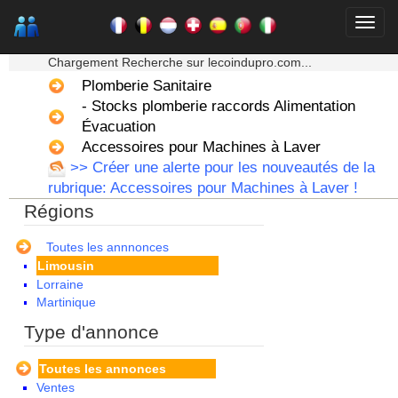
Auvergne
Basse Normandie
★★★ Mon moteur de recherche ★★★
Bourgogne
Chargement Recherche sur lecoindupro.com...
Bretagne
Plomberie Sanitaire
Centre
- Stocks plomberie raccords Alimentation
Champagne Ardenne
Corse
Évacuation
Franche Comte - Suisse
Accessoires pour Machines à Laver
Guadeloupe
>> Créer une alerte pour les nouveautés de la
Guyane
rubrique: Accessoires pour Machines à Laver !
Haute Normandie
Régions
Ile de France
La Réunion
Languedoc Roussillon
Toutes les annnonces
Limousin
Lorraine
Martinique
Mayotte
Type d'annonce
Midi Pyrenees - Espagne -
Portugal
Toutes les annonces
Nord Pas de Calais - Belgique -
Ventes
Pays Bas