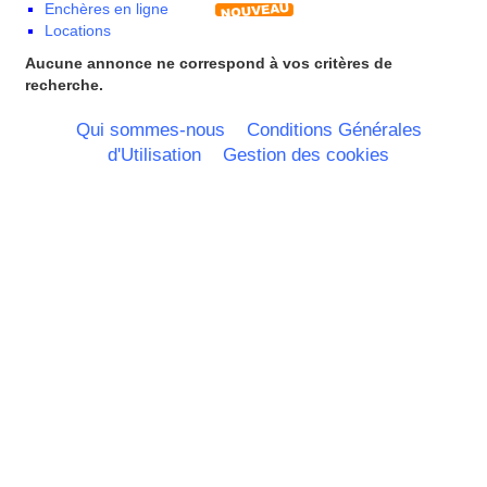
Enchères en ligne
Pays de la Loire
Locations
Picardie
Poitou Charentes
Aucune annonce ne correspond à vos critères de
Principauté de Monaco
recherche.
Provence Alpes Cote d'Azur -
Italie
Qui sommes-nous
Conditions Générales
Rhone Alpes
d'Utilisation
Gestion des cookies