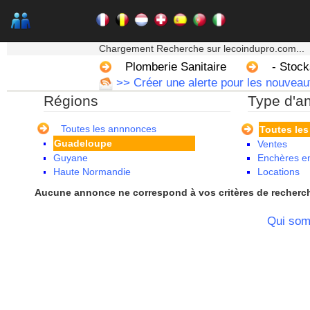
Alsace
Aquitaine
Auvergne
★★★ Mon moteur de recherche ★★★
Basse Normandie
Chargement Recherche sur lecoindupro.com...
Bourgogne
Plomberie Sanitaire
- Stock
Bretagne
>> Créer une alerte pour les nouveau
Centre
Régions
Type d'a
Champagne Ardenne
Corse
Franche Comte - Suisse
Toutes les annnonces
Toutes le
Guadeloupe
Ventes
Guyane
Enchères en
Haute Normandie
Locations
Ile de France
Aucune annonce ne correspond à vos critères de recherc
La Réunion
Languedoc Roussillon
Qui so
Limousin
Lorraine
Martinique
Mayotte
Midi Pyrenees - Espagne -
Portugal