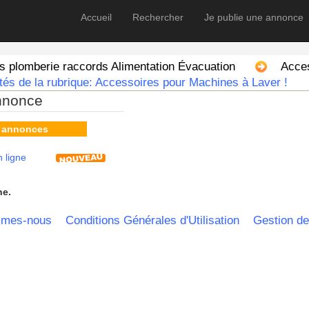
Accueil
Rechercher
Je publie une annonce
s plomberie raccords Alimentation Évacuation
Acce
tés de la rubrique: Accessoires pour Machines à Laver !
nnonce
s annonces
 ligne
he.
mmes-nous
Conditions Générales d'Utilisation
Gestion de