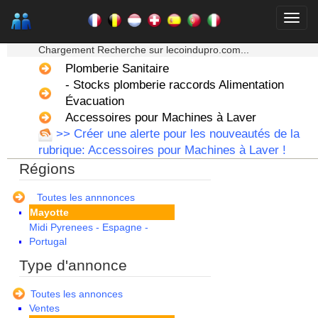
Bretagne
Centre
★★★ Mon moteur de recherche ★★★
Champagne Ardenne
Chargement Recherche sur lecoindupro.com...
Corse
Plomberie Sanitaire
Franche Comte - Suisse
- Stocks plomberie raccords Alimentation
Guadeloupe
Guyane
Évacuation
Haute Normandie
Accessoires pour Machines à Laver
Ile de France
>> Créer une alerte pour les nouveautés de la
La Réunion
rubrique: Accessoires pour Machines à Laver !
Languedoc Roussillon
Régions
Limousin
Lorraine
Martinique
Toutes les annnonces
Mayotte
Midi Pyrenees - Espagne -
Portugal
Nord Pas de Calais - Belgique -
Type d'annonce
Pays Bas
Pays de la Loire
Toutes les annonces
Picardie
Ventes
Poitou Charentes