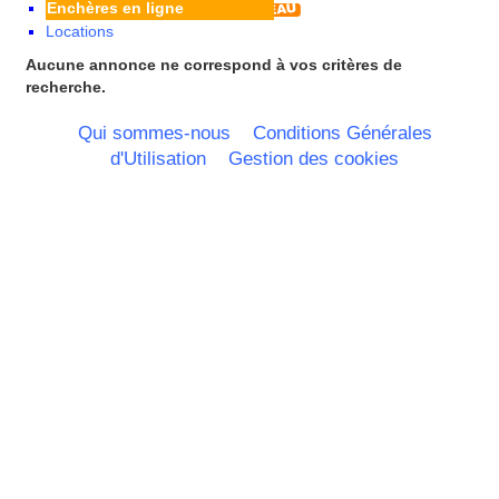
Enchères en ligne
Principauté de Monaco
Locations
Provence Alpes Cote d'Azur -
Italie
Aucune annonce ne correspond à vos critères de
Rhone Alpes
recherche.
Qui sommes-nous
Conditions Générales
d'Utilisation
Gestion des cookies