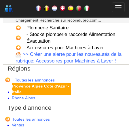
La Réunion
Languedoc Roussillon
★★★ Mon moteur de recherche ★★★
Limousin
Chargement Recherche sur lecoindupro.com...
Lorraine
Plomberie Sanitaire
Martinique
- Stocks plomberie raccords Alimentation
Mayotte
Midi Pyrenees - Espagne -
Évacuation
Portugal
Accessoires pour Machines à Laver
Nord Pas de Calais - Belgique -
>> Créer une alerte pour les nouveautés de la
Pays Bas
rubrique: Accessoires pour Machines à Laver !
Pays de la Loire
Régions
Picardie
Poitou Charentes
Principauté de Monaco
Toutes les annnonces
Provence Alpes Cote d'Azur -
Italie
Rhone Alpes
Type d'annonce
Toutes les annonces
Ventes