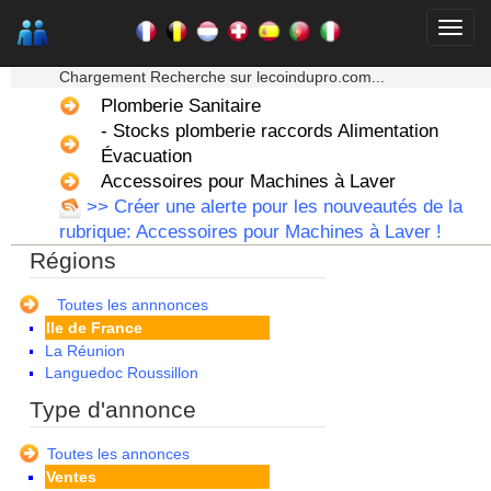
Alsace
★★★ Mon moteur de recherche ★★★
Aquitaine
Chargement Recherche sur lecoindupro.com...
Auvergne
Plomberie Sanitaire
Basse Normandie
- Stocks plomberie raccords Alimentation
Bourgogne
Bretagne
Évacuation
Centre
Accessoires pour Machines à Laver
Champagne Ardenne
>> Créer une alerte pour les nouveautés de la
Corse
rubrique: Accessoires pour Machines à Laver !
Franche Comte - Suisse
Régions
Guadeloupe
Guyane
Haute Normandie
Toutes les annnonces
Ile de France
La Réunion
Languedoc Roussillon
Limousin
Type d'annonce
Lorraine
Martinique
Toutes les annonces
Mayotte
Ventes
Midi Pyrenees - Espagne -