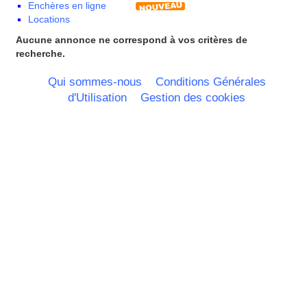
Enchères en ligne
Portugal
Locations
Nord Pas de Calais - Belgique -
Pays Bas
Aucune annonce ne correspond à vos critères de
Pays de la Loire
recherche.
Picardie
Poitou Charentes
Qui sommes-nous
Conditions Générales
Principauté de Monaco
d'Utilisation
Gestion des cookies
Provence Alpes Cote d'Azur -
Italie
Rhone Alpes