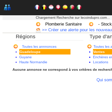
Alsace
Aquitaine
Auvergne
★★★ Mon moteur de recherche ★★★
Basse Normandie
Chargement Recherche sur lecoindupro.com...
Bourgogne
Plomberie Sanitaire
- Stock
Bretagne
>> Créer une alerte pour les nouveau
Centre
Régions
Type d'a
Champagne Ardenne
Corse
Franche Comte - Suisse
Toutes les annnonces
Toutes les
Guadeloupe
Ventes
Guyane
Enchères en
Haute Normandie
Locations
Ile de France
Aucune annonce ne correspond à vos critères de recherc
La Réunion
Languedoc Roussillon
Qui so
Limousin
Lorraine
Martinique
Mayotte
Midi Pyrenees - Espagne -
Portugal