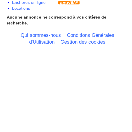
Enchères en ligne
Franche Comte - Suisse
Locations
Guadeloupe
Guyane
Aucune annonce ne correspond à vos critères de
Haute Normandie
recherche.
Ile de France
La Réunion
Qui sommes-nous
Conditions Générales
Languedoc Roussillon
d'Utilisation
Gestion des cookies
Limousin
Lorraine
Martinique
Mayotte
Midi Pyrenees - Espagne -
Portugal
Nord Pas de Calais - Belgique -
Pays Bas
Pays de la Loire
Picardie
Poitou Charentes
Principauté de Monaco
Provence Alpes Cote d'Azur -
Italie
Rhone Alpes