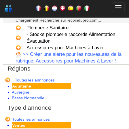
★★★ Mon moteur de recherche ★★★
Chargement Recherche sur lecoindupro.com...
Plomberie Sanitaire
- Stocks plomberie raccords Alimentation
Évacuation
Accessoires pour Machines à Laver
>> Créer une alerte pour les nouveautés de la
rubrique: Accessoires pour Machines à Laver !
Régions
Alsace
Toutes les annnonces
Aquitaine
Auvergne
Basse Normandie
Bourgogne
Type d'annonce
Bretagne
Centre
Toutes les annonces
Champagne Ardenne
Ventes
Corse