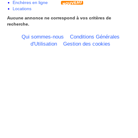
Enchères en ligne
Portugal
Locations
Nord Pas de Calais - Belgique -
Pays Bas
Aucune annonce ne correspond à vos critères de
Pays de la Loire
recherche.
Picardie
Poitou Charentes
Qui sommes-nous
Conditions Générales
Principauté de Monaco
d'Utilisation
Gestion des cookies
Provence Alpes Cote d'Azur -
Italie
Rhone Alpes