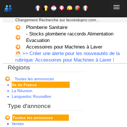
Alsace
★★★ Mon moteur de recherche ★★★
Aquitaine
Chargement Recherche sur lecoindupro.com...
Auvergne
Plomberie Sanitaire
Basse Normandie
- Stocks plomberie raccords Alimentation
Bourgogne
Bretagne
Évacuation
Centre
Accessoires pour Machines à Laver
Champagne Ardenne
>> Créer une alerte pour les nouveautés de la
Corse
rubrique: Accessoires pour Machines à Laver !
Franche Comte - Suisse
Régions
Guadeloupe
Guyane
Haute Normandie
Toutes les annnonces
Ile de France
La Réunion
Languedoc Roussillon
Limousin
Type d'annonce
Lorraine
Martinique
Toutes les annonces
Mayotte
Ventes
Midi Pyrenees - Espagne -