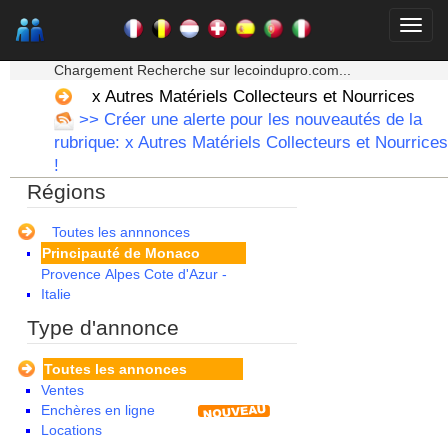
Languedoc Roussillon
Limousin
★★★ Mon moteur de recherche ★★★
Lorraine
Chargement Recherche sur lecoindupro.com...
Martinique
Mayotte
x Autres Matériels Collecteurs et Nourrices
Midi Pyrenees - Espagne -
>> Créer une alerte pour les nouveautés de la
Portugal
rubrique: x Autres Matériels Collecteurs et Nourrices
Nord Pas de Calais - Belgique -
!
Pays Bas
Régions
Pays de la Loire
Picardie
Poitou Charentes
Toutes les annnonces
Principauté de Monaco
Provence Alpes Cote d'Azur -
Italie
Rhone Alpes
Type d'annonce
Toutes les annonces
Ventes
Enchères en ligne
Locations