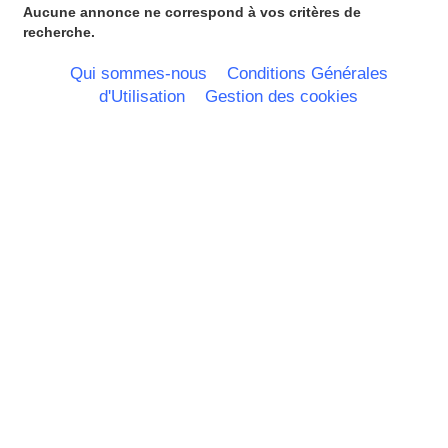
Guadeloupe
Aucune annonce ne correspond à vos critères de
Guyane
recherche.
Haute Normandie
Ile de France
Qui sommes-nous
Conditions Générales
La Réunion
d'Utilisation
Gestion des cookies
Languedoc Roussillon
Limousin
Lorraine
Martinique
Mayotte
Midi Pyrenees - Espagne -
Portugal
Nord Pas de Calais - Belgique -
Pays Bas
Pays de la Loire
Picardie
Poitou Charentes
Principauté de Monaco
Provence Alpes Cote d'Azur -
Italie
Rhone Alpes