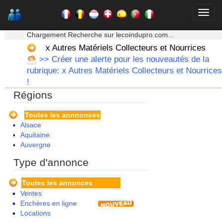
★★★ Mon moteur de recherche ★★★
Chargement Recherche sur lecoindupro.com...
x Autres Matériels Collecteurs et Nourrices
>> Créer une alerte pour les nouveautés de la
rubrique: x Autres Matériels Collecteurs et Nourrices
!
Régions
Toutes les annnonces
Alsace
Aquitaine
Auvergne
Basse Normandie
Type d'annonce
Bourgogne
Bretagne
Toutes les annonces
Centre
Ventes
Champagne Ardenne
Enchères en ligne
Corse
Locations
Franche Comte - Suisse