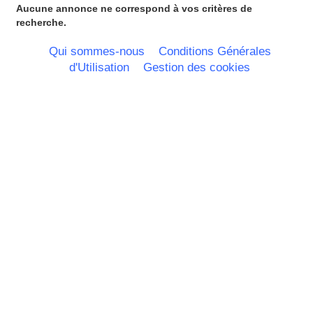
Lorraine
Aucune annonce ne correspond à vos critères de
Martinique
recherche.
Mayotte
Midi Pyrenees - Espagne -
Qui sommes-nous
Conditions Générales
Portugal
d'Utilisation
Gestion des cookies
Nord Pas de Calais - Belgique -
Pays Bas
Pays de la Loire
Picardie
Poitou Charentes
Principauté de Monaco
Provence Alpes Cote d'Azur -
Italie
Rhone Alpes