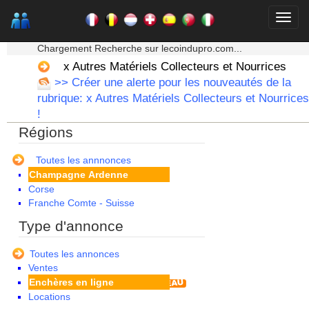
★★★ Mon moteur de recherche ★★★
Chargement Recherche sur lecoindupro.com...
x Autres Matériels Collecteurs et Nourrices
Alsace
>> Créer une alerte pour les nouveautés de la
Aquitaine
rubrique: x Autres Matériels Collecteurs et Nourrices
Auvergne
!
Basse Normandie
Régions
Bourgogne
Bretagne
Centre
Toutes les annnonces
Champagne Ardenne
Corse
Franche Comte - Suisse
Guadeloupe
Type d'annonce
Guyane
Haute Normandie
Toutes les annonces
Ile de France
Ventes
La Réunion
Enchères en ligne
Languedoc Roussillon
Locations
Limousin