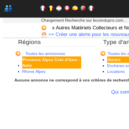
Martinique
Mayotte
Midi Pyrenees - Espagne -
★★★ Mon moteur de recherche ★★★
Portugal
Chargement Recherche sur lecoindupro.com...
Nord Pas de Calais - Belgique -
x Autres Matériels Collecteurs et N
Pays Bas
>> Créer une alerte pour les nouveaut
Pays de la Loire
Régions
Type d'a
Picardie
Poitou Charentes
Principauté de Monaco
Toutes les annnonces
Toutes les
Provence Alpes Cote d'Azur -
Ventes
Italie
Enchères en
Rhone Alpes
Locations
Aucune annonce ne correspond à vos critères de recherc
Qui so