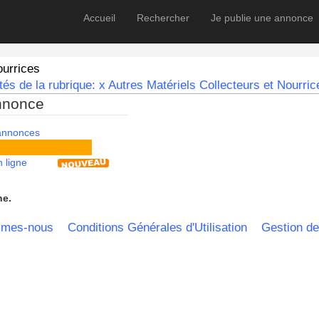
Accueil
Rechercher
Je publie une annonce
ourrices
és de la rubrique: x Autres Matériels Collecteurs et Nourric
nnonce
 annonces
 ligne
he.
mmes-nous
Conditions Générales d'Utilisation
Gestion de