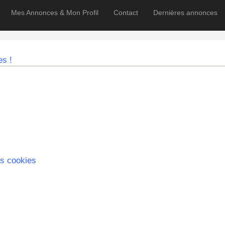
Mes Annonces & Mon Profil
Contact
Dernières annonces
es !
s cookies