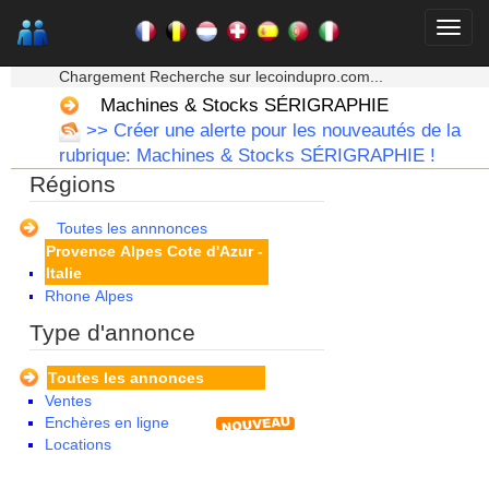
Lorraine
Martinique
Mayotte
★★★ Mon moteur de recherche ★★★
Midi Pyrenees - Espagne -
Chargement Recherche sur lecoindupro.com...
Portugal
Machines & Stocks SÉRIGRAPHIE
Nord Pas de Calais - Belgique -
>> Créer une alerte pour les nouveautés de la
Pays Bas
rubrique: Machines & Stocks SÉRIGRAPHIE !
Pays de la Loire
Régions
Picardie
Poitou Charentes
Principauté de Monaco
Toutes les annnonces
Provence Alpes Cote d'Azur -
Italie
Rhone Alpes
Type d'annonce
Toutes les annonces
Ventes
Enchères en ligne
Locations