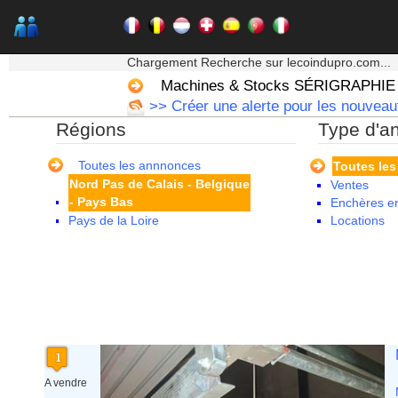
Haute Normandie
Ile de France
La Réunion
★★★ Mon moteur de recherche ★★★
Languedoc Roussillon
Chargement Recherche sur lecoindupro.com...
Limousin
Machines & Stocks SÉRIGRAPHIE
Lorraine
>> Créer une alerte pour les nouvea
Martinique
Régions
Type d'a
Mayotte
Midi Pyrenees - Espagne -
Portugal
Toutes les annnonces
Toutes le
Nord Pas de Calais - Belgique
Ventes
- Pays Bas
Enchères en
Pays de la Loire
Locations
Picardie
Poitou Charentes
Principauté de Monaco
Provence Alpes Cote d'Azur -
Italie
Rhone Alpes
A vendre