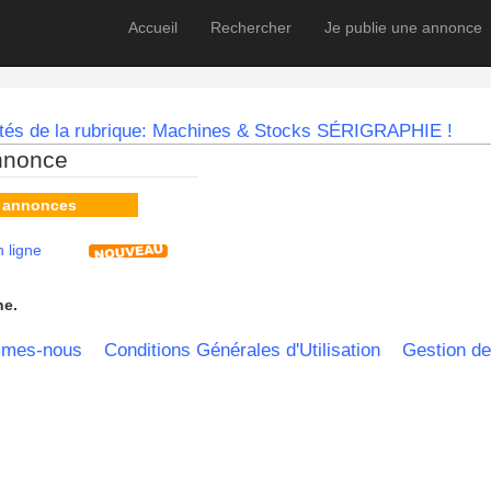
Accueil
Rechercher
Je publie une annonce
utés de la rubrique: Machines & Stocks SÉRIGRAPHIE !
nnonce
s annonces
 ligne
he.
mmes-nous
Conditions Générales d'Utilisation
Gestion de