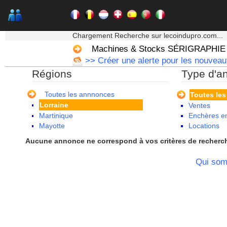
Champagne Ardenne
Corse
Franche Comte - Suisse
★★★ Mon moteur de recherche ★★★
Guadeloupe
Chargement Recherche sur lecoindupro.com...
Guyane
Machines & Stocks SÉRIGRAPHIE
Haute Normandie
>> Créer une alerte pour les nouvea
Ile de France
Régions
Type d'a
La Réunion
Languedoc Roussillon
Limousin
Toutes les annnonces
Toutes le
Lorraine
Ventes
Martinique
Enchères en
Mayotte
Locations
Midi Pyrenees - Espagne -
Aucune annonce ne correspond à vos critères de recherc
Portugal
Nord Pas de Calais - Belgique -
Qui so
Pays Bas
Pays de la Loire
Picardie
Poitou Charentes
Principauté de Monaco
Provence Alpes Cote d'Azur -