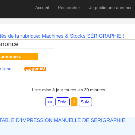
Accueil
Rechercher
Je publie une annonce
utés de la rubrique: Machines & Stocks SÉRIGRAPHIE !
nnonce
s annonces
 ligne
Liste mise à jour toutes les 30 minutes.
<<
Préc.
1
Suiv.
TABLE D’IMPRESSION MANUELLE DE SÉRIGRAPHIE