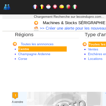
★★★ Mon moteur de recherche ★★★
Chargement Recherche sur lecoindupro.com...
Alsace
Machines & Stocks SÉRIGRAPHIE
Aquitaine
>> Créer une alerte pour les nouvea
Auvergne
Régions
Type d'a
Basse Normandie
Bourgogne
Bretagne
Toutes les annnonces
Toutes le
Centre
Ventes
Champagne Ardenne
Enchères en
Corse
Locations
Franche Comte - Suisse
Guadeloupe
Guyane
Haute Normandie
Ile de France
La Réunion
Languedoc Roussillon
Limousin
Lorraine
A vendre