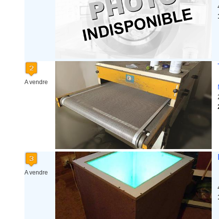
Martinique
Mayotte
Midi Pyrenees - Espagne -
Portugal
Nord Pas de Calais - Belgique -
Pays Bas
Pays de la Loire
Picardie
Poitou Charentes
A vendre
Principauté de Monaco
Provence Alpes Cote d'Azur -
Italie
Rhone Alpes
A vendre