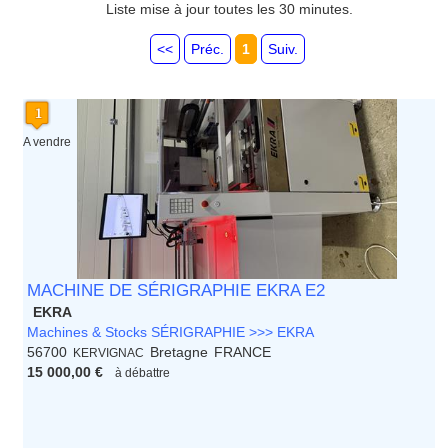
Limousin
Liste mise à jour toutes les 30 minutes.
Lorraine
Martinique
<<
Préc.
1
Suiv.
Mayotte
Midi Pyrenees - Espagne -
Portugal
Nord Pas de Calais - Belgique -
A vendre
Pays Bas
Pays de la Loire
Picardie
Poitou Charentes
Principauté de Monaco
Provence Alpes Cote d'Azur -
Italie
Rhone Alpes
MACHINE DE SÉRIGRAPHIE EKRA E2
EKRA
Machines & Stocks SÉRIGRAPHIE >>> EKRA
56700
Bretagne
FRANCE
KERVIGNAC
15 000,00 €
à débattre