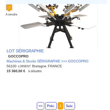
A vendre
LOT SÉRIGRAPHIE
GOCCOPRO
Machines & Stocks SÉRIGRAPHIE >>> GOCCOPRO
56100
Bretagne
FRANCE
LORIENT
15 360,00 €
à débattre
<<
Préc.
1
Suiv.