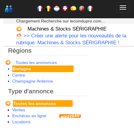
★★★ Mon moteur de recherche ★★★
Chargement Recherche sur lecoindupro.com...
Machines & Stocks SÉRIGRAPHIE
>> Créer une alerte pour les nouveautés de la
Alsace
rubrique: Machines & Stocks SÉRIGRAPHIE !
Aquitaine
Régions
Auvergne
Basse Normandie
Bourgogne
Toutes les annnonces
Bretagne
Centre
Champagne Ardenne
Corse
Type d'annonce
Franche Comte - Suisse
Guadeloupe
Toutes les annonces
Guyane
Ventes
Haute Normandie
Enchères en ligne
Ile de France
Locations
La Réunion
Languedoc Roussillon