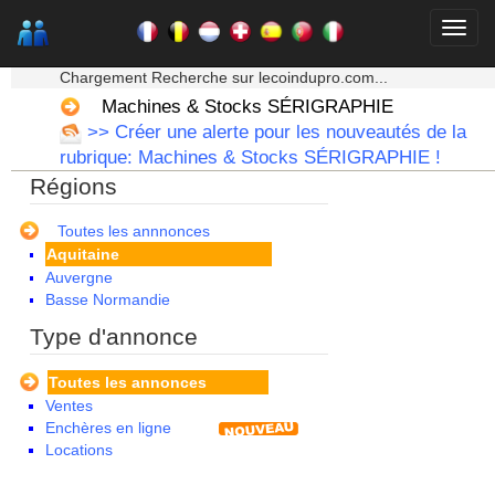
★★★ Mon moteur de recherche ★★★
Chargement Recherche sur lecoindupro.com...
Machines & Stocks SÉRIGRAPHIE
>> Créer une alerte pour les nouveautés de la
rubrique: Machines & Stocks SÉRIGRAPHIE !
Régions
Alsace
Toutes les annnonces
Aquitaine
Auvergne
Basse Normandie
Bourgogne
Type d'annonce
Bretagne
Centre
Toutes les annonces
Champagne Ardenne
Ventes
Corse
Enchères en ligne
Franche Comte - Suisse
Locations
Guadeloupe
Guyane