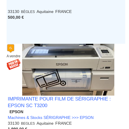
33130
Aquitaine
FRANCE
BÈGLES
500,00 €
A vendre
IMPRIMANTE POUR FILM DE SÉRIGRAPHIE :
EPSON SC T3200
EPSON
Machines & Stocks SÉRIGRAPHIE >>> EPSON
33130
Aquitaine
FRANCE
BEGLES