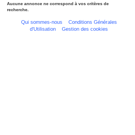
Martinique
Aucune annonce ne correspond à vos critères de
Mayotte
recherche.
Midi Pyrenees - Espagne -
Portugal
Qui sommes-nous
Conditions Générales
Nord Pas de Calais - Belgique -
d'Utilisation
Gestion des cookies
Pays Bas
Pays de la Loire
Picardie
Poitou Charentes
Principauté de Monaco
Provence Alpes Cote d'Azur -
Italie
Rhone Alpes