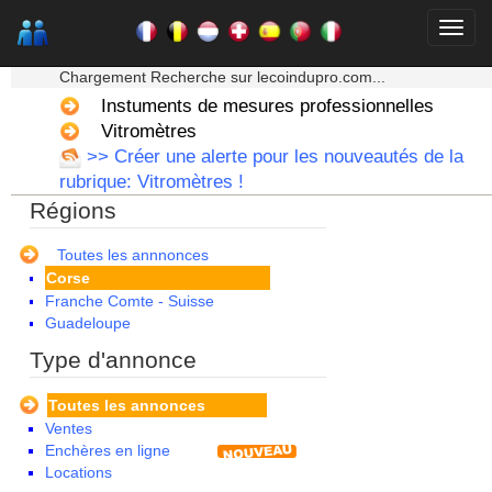
★★★ Mon moteur de recherche ★★★
Chargement Recherche sur lecoindupro.com...
Alsace
Instuments de mesures professionnelles
Aquitaine
Vitromètres
Auvergne
>> Créer une alerte pour les nouveautés de la
Basse Normandie
rubrique: Vitromètres !
Bourgogne
Régions
Bretagne
Centre
Champagne Ardenne
Toutes les annnonces
Corse
Franche Comte - Suisse
Guadeloupe
Guyane
Type d'annonce
Haute Normandie
Ile de France
Toutes les annonces
La Réunion
Ventes
Languedoc Roussillon
Enchères en ligne
Limousin
Locations
Lorraine