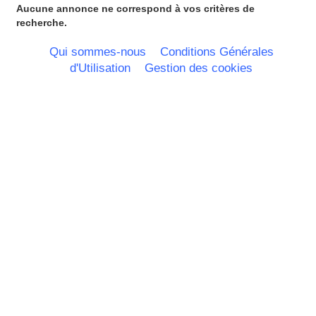
Lorraine
Aucune annonce ne correspond à vos critères de
Martinique
recherche.
Mayotte
Midi Pyrenees - Espagne -
Qui sommes-nous
Conditions Générales
Portugal
d'Utilisation
Gestion des cookies
Nord Pas de Calais - Belgique -
Pays Bas
Pays de la Loire
Picardie
Poitou Charentes
Principauté de Monaco
Provence Alpes Cote d'Azur -
Italie
Rhone Alpes