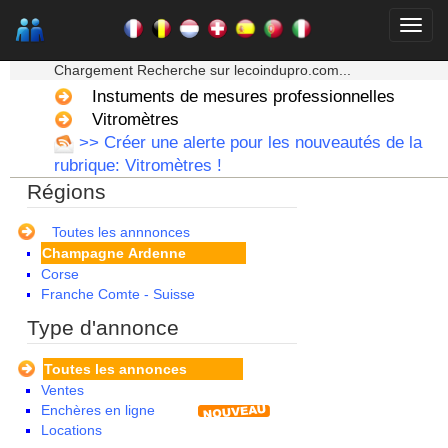
★★★ Mon moteur de recherche ★★★
Chargement Recherche sur lecoindupro.com...
Instuments de mesures professionnelles
Alsace
Vitromètres
Aquitaine
>> Créer une alerte pour les nouveautés de la
Auvergne
rubrique: Vitromètres !
Basse Normandie
Régions
Bourgogne
Bretagne
Centre
Toutes les annnonces
Champagne Ardenne
Corse
Franche Comte - Suisse
Guadeloupe
Type d'annonce
Guyane
Haute Normandie
Toutes les annonces
Ile de France
Ventes
La Réunion
Enchères en ligne
Languedoc Roussillon
Locations
Limousin