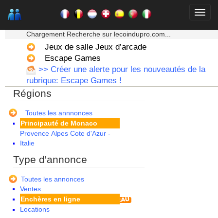
Languedoc Roussillon
Limousin
★★★ Mon moteur de recherche ★★★
Lorraine
Chargement Recherche sur lecoindupro.com...
Martinique
Mayotte
Jeux de salle Jeux d’arcade
Midi Pyrenees - Espagne -
Escape Games
Portugal
>> Créer une alerte pour les nouveautés de la
Nord Pas de Calais - Belgique -
rubrique: Escape Games !
Pays Bas
Régions
Pays de la Loire
Picardie
Poitou Charentes
Toutes les annnonces
Principauté de Monaco
Provence Alpes Cote d'Azur -
Italie
Rhone Alpes
Type d'annonce
Toutes les annonces
Ventes
Enchères en ligne
Locations