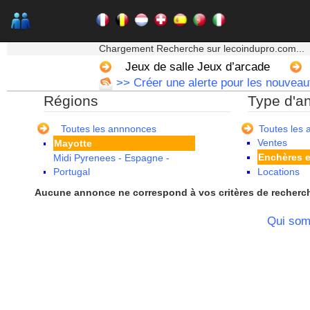
Franche Comte - Suisse
Guadeloupe
Guyane
★★★ Mon moteur de recherche ★★★
Haute Normandie
Chargement Recherche sur lecoindupro.com...
Ile de France
Jeux de salle Jeux d’arcade
La Réunion
>> Créer une alerte pour les nouveau
Languedoc Roussillon
Régions
Type d'a
Limousin
Lorraine
Martinique
Toutes les annnonces
Toutes les
Ventes
Mayotte
Enchères e
Midi Pyrenees - Espagne -
Portugal
Locations
Nord Pas de Calais - Belgique -
Aucune annonce ne correspond à vos critères de recherc
Pays Bas
Pays de la Loire
Qui so
Picardie
Poitou Charentes
Principauté de Monaco
Provence Alpes Cote d'Azur -
Italie
Rhone Alpes