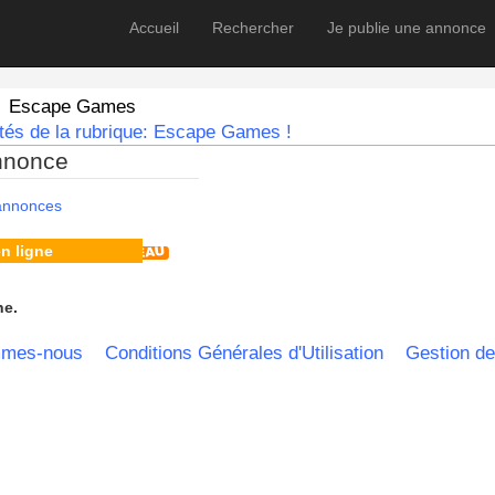
Accueil
Rechercher
Je publie une annonce
Escape Games
tés de la rubrique: Escape Games !
nnonce
 annonces
n ligne
he.
mmes-nous
Conditions Générales d'Utilisation
Gestion de