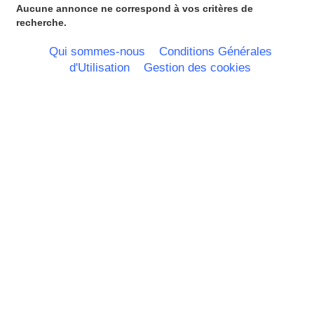
Lorraine
Aucune annonce ne correspond à vos critères de
Martinique
recherche.
Mayotte
Midi Pyrenees - Espagne -
Qui sommes-nous
Conditions Générales
Portugal
d'Utilisation
Gestion des cookies
Nord Pas de Calais - Belgique -
Pays Bas
Pays de la Loire
Picardie
Poitou Charentes
Principauté de Monaco
Provence Alpes Cote d'Azur -
Italie
Rhone Alpes