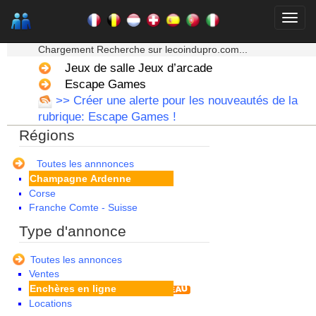
★★★ Mon moteur de recherche ★★★
Chargement Recherche sur lecoindupro.com...
Jeux de salle Jeux d’arcade
Alsace
Escape Games
Aquitaine
>> Créer une alerte pour les nouveautés de la
Auvergne
rubrique: Escape Games !
Basse Normandie
Régions
Bourgogne
Bretagne
Centre
Toutes les annnonces
Champagne Ardenne
Corse
Franche Comte - Suisse
Guadeloupe
Type d'annonce
Guyane
Haute Normandie
Toutes les annonces
Ile de France
Ventes
La Réunion
Enchères en ligne
Languedoc Roussillon
Locations
Limousin