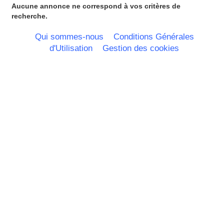
Ile de France
Aucune annonce ne correspond à vos critères de
La Réunion
recherche.
Languedoc Roussillon
Limousin
Qui sommes-nous
Conditions Générales
Lorraine
d'Utilisation
Gestion des cookies
Martinique
Mayotte
Midi Pyrenees - Espagne -
Portugal
Nord Pas de Calais - Belgique -
Pays Bas
Pays de la Loire
Picardie
Poitou Charentes
Principauté de Monaco
Provence Alpes Cote d'Azur -
Italie
Rhone Alpes