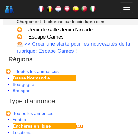
★★★ Mon moteur de recherche ★★★
Chargement Recherche sur lecoindupro.com...
Jeux de salle Jeux d’arcade
Escape Games
>> Créer une alerte pour les nouveautés de la
rubrique: Escape Games !
Régions
Alsace
Aquitaine
Auvergne
Toutes les annnonces
Basse Normandie
Bourgogne
Bretagne
Centre
Type d'annonce
Champagne Ardenne
Corse
Toutes les annonces
Franche Comte - Suisse
Ventes
Guadeloupe
Enchères en ligne
Guyane
Locations
Haute Normandie