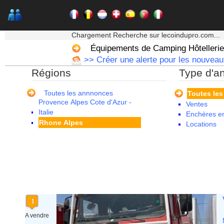
Martinique
Mayotte
Midi Pyrenees - Espagne -
★★★ Mon moteur de recherche ★★★
Portugal
Chargement Recherche sur lecoindupro.com...
Nord Pas de Calais - Belgique -
Équipements de Camping Hôtellerie 
Pays Bas
>> Créer une alerte pour les nouveaut
Pays de la Loire
Régions
Type d'a
Picardie
Poitou Charentes
Principauté de Monaco
Toutes les annnonces
Toutes le
Provence Alpes Cote d'Azur -
Ventes
Italie
Enchères en
Rhone Alpes
Locations
A vendre