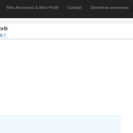
Mes Annonces & Mon Profil
Contact
Dernières annonces
orêt
t !