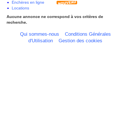
Enchères en ligne
Nord Pas de Calais - Belgique -
Locations
Pays Bas
Pays de la Loire
Aucune annonce ne correspond à vos critères de
Picardie
recherche.
Poitou Charentes
Principauté de Monaco
Qui sommes-nous
Conditions Générales
Provence Alpes Cote d'Azur -
d'Utilisation
Gestion des cookies
Italie
Rhone Alpes