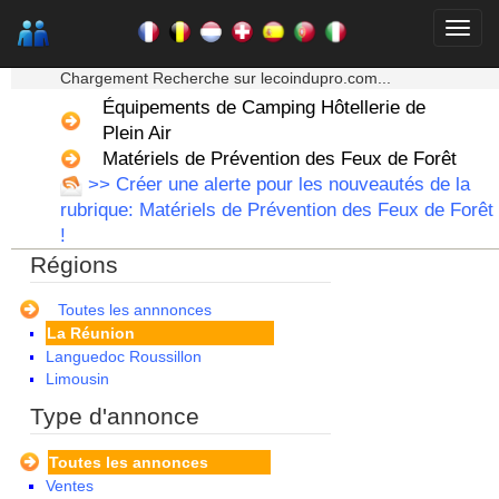
Alsace
Aquitaine
★★★ Mon moteur de recherche ★★★
Auvergne
Chargement Recherche sur lecoindupro.com...
Basse Normandie
Équipements de Camping Hôtellerie de
Bourgogne
Plein Air
Bretagne
Centre
Matériels de Prévention des Feux de Forêt
Champagne Ardenne
>> Créer une alerte pour les nouveautés de la
Corse
rubrique: Matériels de Prévention des Feux de Forêt
Franche Comte - Suisse
!
Guadeloupe
Régions
Guyane
Haute Normandie
Ile de France
Toutes les annnonces
La Réunion
Languedoc Roussillon
Limousin
Lorraine
Type d'annonce
Martinique
Mayotte
Toutes les annonces
Midi Pyrenees - Espagne -
Ventes
Portugal