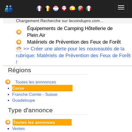
★★★ Mon moteur de recherche ★★★
Chargement Recherche sur lecoindupro.com...
Équipements de Camping Hôtellerie de
Plein Air
Alsace
Matériels de Prévention des Feux de Forêt
Aquitaine
>> Créer une alerte pour les nouveautés de la
Auvergne
rubrique: Matériels de Prévention des Feux de Forêt
Basse Normandie
!
Bourgogne
Régions
Bretagne
Centre
Champagne Ardenne
Toutes les annnonces
Corse
Franche Comte - Suisse
Guadeloupe
Guyane
Type d'annonce
Haute Normandie
Ile de France
Toutes les annonces
La Réunion
Ventes
Languedoc Roussillon