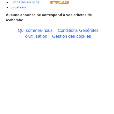
Enchères en ligne
Limousin
Locations
Lorraine
Martinique
Aucune annonce ne correspond à vos critères de
Mayotte
recherche.
Midi Pyrenees - Espagne -
Portugal
Qui sommes-nous
Conditions Générales
Nord Pas de Calais - Belgique -
d'Utilisation
Gestion des cookies
Pays Bas
Pays de la Loire
Picardie
Poitou Charentes
Principauté de Monaco
Provence Alpes Cote d'Azur -
Italie
Rhone Alpes