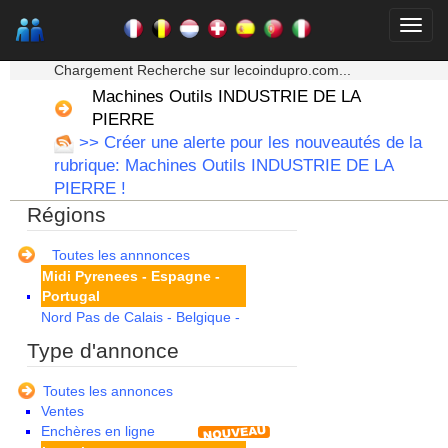
Champagne Ardenne
Corse
★★★ Mon moteur de recherche ★★★
Franche Comte - Suisse
Chargement Recherche sur lecoindupro.com...
Guadeloupe
Machines Outils INDUSTRIE DE LA
Guyane
Haute Normandie
PIERRE
Ile de France
>> Créer une alerte pour les nouveautés de la
La Réunion
rubrique: Machines Outils INDUSTRIE DE LA
Languedoc Roussillon
PIERRE !
Limousin
Régions
Lorraine
Martinique
Mayotte
Toutes les annnonces
Midi Pyrenees - Espagne -
Portugal
Nord Pas de Calais - Belgique -
Pays Bas
Type d'annonce
Pays de la Loire
Picardie
Toutes les annonces
Poitou Charentes
Ventes
Principauté de Monaco
Enchères en ligne
Provence Alpes Cote d'Azur -