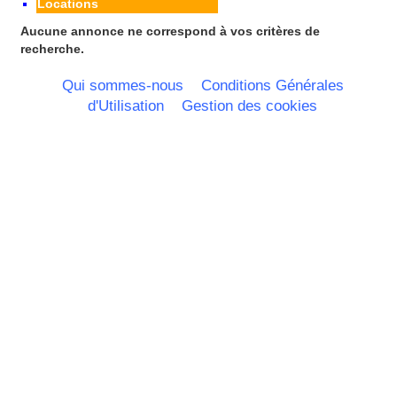
Locations
Midi Pyrenees - Espagne -
Portugal
Aucune annonce ne correspond à vos critères de
Nord Pas de Calais - Belgique -
recherche.
Pays Bas
Pays de la Loire
Qui sommes-nous
Conditions Générales
Picardie
d'Utilisation
Gestion des cookies
Poitou Charentes
Principauté de Monaco
Provence Alpes Cote d'Azur -
Italie
Rhone Alpes