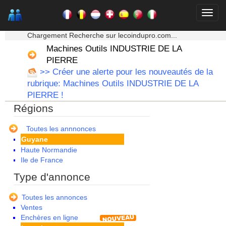
★★★ Mon moteur de recherche ★★★
Alsace
Chargement Recherche sur lecoindupro.com...
Aquitaine
Machines Outils INDUSTRIE DE LA
Auvergne
Basse Normandie
PIERRE
Bourgogne
>> Créer une alerte pour les nouveautés de la
Bretagne
rubrique: Machines Outils INDUSTRIE DE LA
Centre
PIERRE !
Champagne Ardenne
Régions
Corse
Franche Comte - Suisse
Guadeloupe
Toutes les annnonces
Guyane
Haute Normandie
Ile de France
La Réunion
Type d'annonce
Languedoc Roussillon
Limousin
Toutes les annonces
Lorraine
Ventes
Martinique
Enchères en ligne
Mayotte