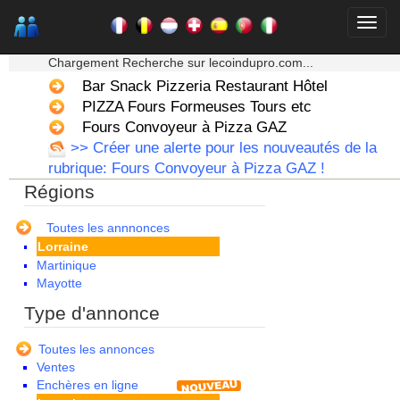
Bourgogne
Bretagne
★★★ Mon moteur de recherche ★★★
Centre
Chargement Recherche sur lecoindupro.com...
Champagne Ardenne
Bar Snack Pizzeria Restaurant Hôtel
Corse
Franche Comte - Suisse
PIZZA Fours Formeuses Tours etc
Guadeloupe
Fours Convoyeur à Pizza GAZ
Guyane
>> Créer une alerte pour les nouveautés de la
Haute Normandie
rubrique: Fours Convoyeur à Pizza GAZ !
Ile de France
Régions
La Réunion
Languedoc Roussillon
Limousin
Toutes les annnonces
Lorraine
Martinique
Mayotte
Midi Pyrenees - Espagne -
Type d'annonce
Portugal
Nord Pas de Calais - Belgique -
Toutes les annonces
Pays Bas
Ventes
Pays de la Loire
Enchères en ligne
Picardie