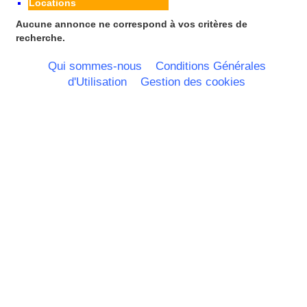
Locations
Poitou Charentes
Principauté de Monaco
Aucune annonce ne correspond à vos critères de
Provence Alpes Cote d'Azur -
recherche.
Italie
Rhone Alpes
Qui sommes-nous
Conditions Générales
d'Utilisation
Gestion des cookies