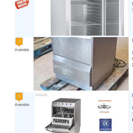
Mayotte
Midi Pyrenees - Espagne -
Portugal
Nord Pas de Calais - Belgique -
Pays Bas
Pays de la Loire
Picardie
Poitou Charentes
Principauté de Monaco
A vendre
Provence Alpes Cote d'Azur -
Italie
Rhone Alpes
A vendre