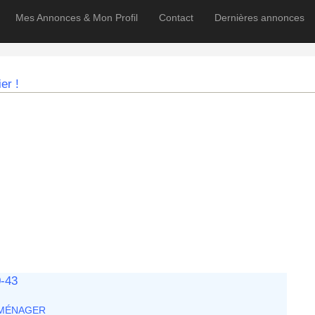
Mes Annonces & Mon Profil
Contact
Dernières annonces
er !
-43
ROMÉNAGER