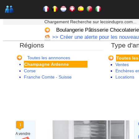
★★★ Mon moteur de recherche ★★★
Alsace
Chargement Recherche sur lecoindupro.com...
Aquitaine
Boulangerie Pâtisserie Chocolaterie
Auvergne
>> Créer une alerte pour les nouveaut
Basse Normandie
Régions
Type d'a
Bourgogne
Bretagne
Centre
Toutes les annnonces
Toutes le
Champagne Ardenne
Ventes
Corse
Enchères en
Franche Comte - Suisse
Locations
Guadeloupe
Guyane
Haute Normandie
Ile de France
La Réunion
Languedoc Roussillon
Limousin
Lorraine
Martinique
A vendre