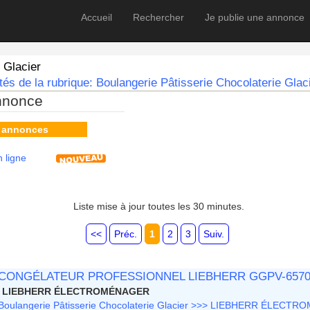
Accueil
Rechercher
Je publie une annonce
 Glacier
és de la rubrique: Boulangerie Pâtisserie Chocolaterie Glaci
nnonce
s annonces
 ligne
Liste mise à jour toutes les 30 minutes.
<<
Préc.
1
2
3
Suiv.
CONGÉLATEUR PROFESSIONNEL LIEBHERR GGPV-6570
LIEBHERR ÉLECTROMÉNAGER
Boulangerie Pâtisserie Chocolaterie Glacier >>> LIEBHERR ÉLECT